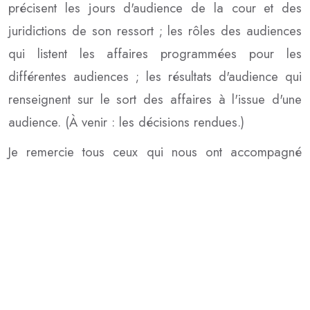
précisent les jours d'audience de la cour et des
juridictions de son ressort ; les rôles des audiences
qui listent les affaires programmées pour les
différentes audiences ; les résultats d'audience qui
renseignent sur le sort des affaires à l'issue d'une
audience. (À venir : les décisions rendues.)
Je remercie tous ceux qui nous ont accompagné
dans la création et la mise en œuvre de ce portail.
Les apports en vue de son amélioration sont
attendus.
" La justice est le socle du développement réel d'une
nation. Elle doit être rendue et entretenue ".
LE PRÉSIDENT DE LA COUR.