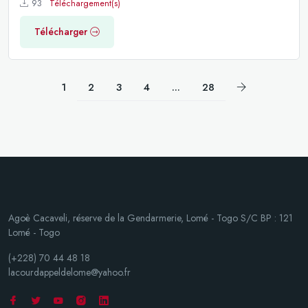
93
Téléchargement(s)
Télécharger
1
2
3
4
...
28
Agoè Cacaveli, réserve de la Gendarmerie, Lomé - Togo S/C BP : 121
Lomé - Togo
(+228) 70 44 48 18
lacourdappeldelome@yahoo.fr