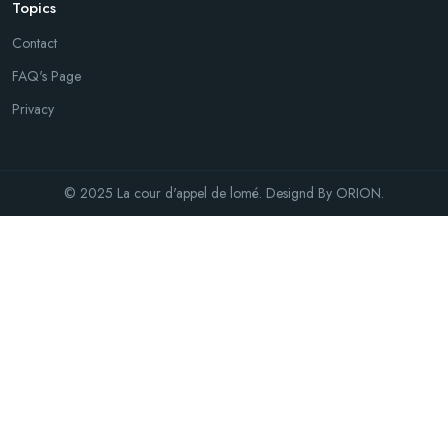
Topics
Contact
FAQ's Page
Privacy
© 2025 La cour d'appel de lomé. Designd By
ORION
.