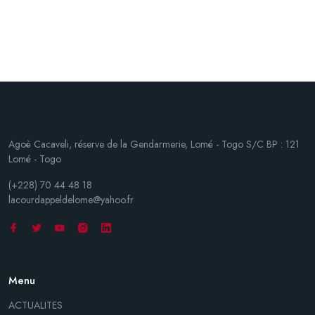
Agoè Cacaveli, réserve de la Gendarmerie, Lomé - Togo S/C BP : 121
Lomé - Togo
(+228) 70 44 48 18
lacourdappeldelome@yahoo.fr
Menu
ACTUALITES